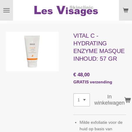
Ga
direct
naar
de
hoofdinhoud
VITAL C -
HYDRATING
ENZYME MASQUE
INHOUD: 57 GR
€ 48,00
GRATIS verzending
In
winkelwagen
Milde exfoliatie voor de
huid op basis van