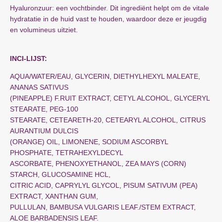
Hyaluronzuur: een vochtbinder. Dit ingrediënt helpt om de vitale
hydratatie in de huid vast te houden, waardoor deze er jeugdig
en volumineus uitziet.
INCI-LIJST:
AQUA/WATER/EAU, GLYCERIN, DIETHYLHEXYL MALEATE,
ANANAS SATIVUS
(PINEAPPLE) F.RUIT EXTRACT, CETYL ALCOHOL, GLYCERYL
STEARATE, PEG-100
STEARATE, CETEARETH-20, CETEARYL ALCOHOL, CITRUS
AURANTIUM DULCIS
(ORANGE) OIL, LIMONENE, SODIUM ASCORBYL
PHOSPHATE, TETRAHEXYLDECYL
ASCORBATE, PHENOXYETHANOL, ZEA MAYS (CORN)
STARCH, GLUCOSAMINE HCL,
CITRIC ACID, CAPRYLYL GLYCOL, PISUM SATIVUM (PEA)
EXTRACT, XANTHAN GUM,
PULLULAN, BAMBUSA VULGARIS LEAF./STEM EXTRACT,
ALOE BARBADENSIS LEAF.