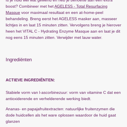
Is je huid wel wat gewend en heb je behoefte aan een extra
boost? Combineer met het
AGELESS - Total Resurfacing
Masque
voor maximaal resultaat en een at-home-peel
behandeling. Breng eerst het AGELESS masker aan, masseer
lichtjes in en laat 15 minuten zitten. Vervolgens breng je hierover
heen het VITAL C - Hydrating Enzyme Masque aan en laat je dit
nog eens 15 minuten zitten. Verwijder met lauw water.
Ingrediënten
ACTIEVE INGREDIËNTEN:
Stabiele vorm van l-ascorbinezuur: vorm van vitamine C dat een
antioxiderende en verhelderende werking biedt.
Ananas- en papajafruitextracten: natuurlijke fruitenzymen die
dode huidcellen als het ware oplossen waardoor de huid gaat
glanzen