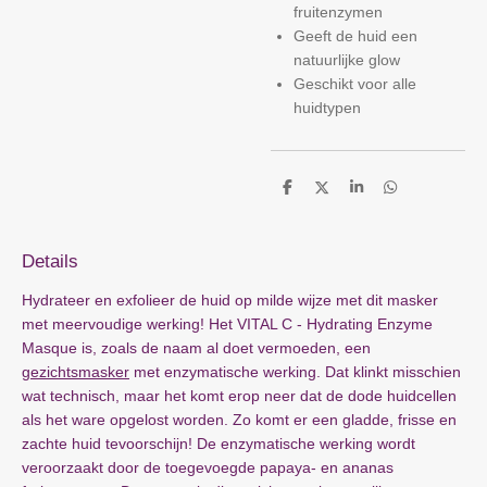
fruitenzymen
Geeft de huid een
natuurlijke glow
Geschikt voor alle
huidtypen
D
D
S
D
e
e
h
e
l
e
a
l
e
l
r
e
n
e
n
Details
Hydrateer en exfolieer de huid op milde wijze met dit masker
met meervoudige werking! Het VITAL C - Hydrating Enzyme
Masque is, zoals de naam al doet vermoeden, een
gezichtsmasker
met enzymatische werking. Dat klinkt misschien
wat technisch, maar het komt erop neer dat de dode huidcellen
als het ware opgelost worden. Zo komt er een gladde, frisse en
zachte huid tevoorschijn! De enzymatische werking wordt
veroorzaakt door de toegevoegde papaya- en ananas