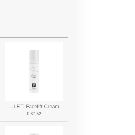
L.I.F.T. Facelift Cream
€ 87,52