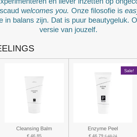
experimenteren en liever inzetten op onge
ascaud w
elcomes you.
Onze filosofie is
eas
ie in balans zijn. Dat is puur beautygeluk. 
versie van jouzelf.
EELINGS
Sale!
Cleansing Balm
Enzyme Peel
€ 46,85
€ 46,79
€ 48,24