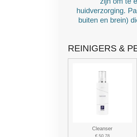
zijn om te 
huidverzorging. P
buiten en brein) d
REINIGERS & P
Cleanser
€ 50,78