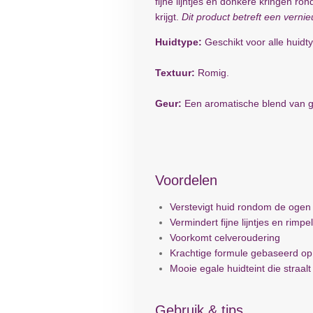
fijne lijntjes en donkere kringen r
krijgt.
Dit product betreft een vern
Huidtype:
Geschikt voor alle huidt
Textuur:
Romig.
Geur:
Een aromatische blend van g
Voordelen
Verstevigt huid rondom de ogen
Vermindert fijne lijntjes en rimpe
Voorkomt celveroudering
Krachtige formule gebaseerd op
Mooie egale huidteint die straalt
Gebruik & tips