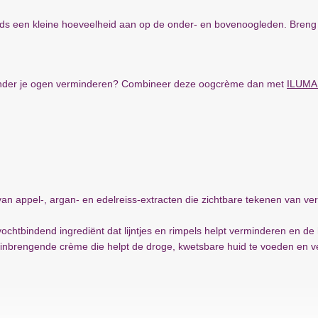
ds een kleine hoeveelheid aan op de onder- en bovenoogleden. Breng he
 onder je ogen verminderen? Combineer deze oogcrème dan met
ILUMA 
van appel-, argan- en edelreiss-extracten die zichtbare tekenen van v
chtbindend ingrediënt dat lijntjes en rimpels helpt verminderen en de hu
tinbrengende crème die helpt de droge, kwetsbare huid te voeden en v