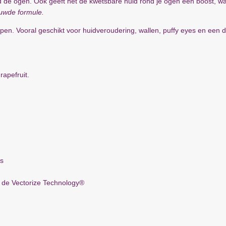
ond de ogen. Ook geeft het de kwetsbare huid rond je ogen een boost, w
ieuwde formule.
ypen. Vooral geschikt voor huidveroudering, wallen, puffy eyes en een d
rapefruit.
ls
 de Vectorize Technology®