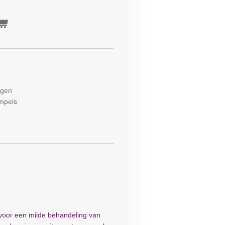
ogen
impels
n
voor een milde behandeling van