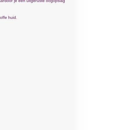
aardoor je een uitgeruste oogopslag
offe huid.