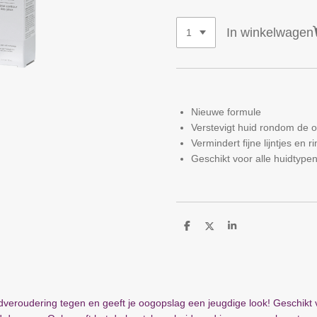
In winkelwagen
Nieuwe formule
Verstevigt huid rondom de 
Vermindert fijne lijntjes en r
Geschikt voor alle huidtype
D
D
S
e
e
h
l
e
a
e
l
r
n
e
eroudering tegen en geeft je oogopslag een jeugdige look! Geschikt 