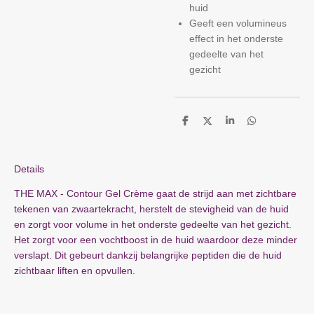
huid
Geeft een volumineus
effect in het onderste
gedeelte van het
gezicht
D
D
S
D
e
e
h
e
l
e
a
l
e
l
r
e
n
e
n
Details
THE MAX - Contour Gel Crème gaat de strijd aan met zichtbare
tekenen van zwaartekracht, herstelt de stevigheid van de huid
en zorgt voor volume in het onderste gedeelte van het gezicht.
Het zorgt voor een vochtboost in de huid waardoor deze minder
verslapt. Dit gebeurt dankzij belangrijke peptiden die de huid
zichtbaar liften en opvullen.