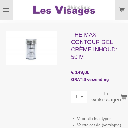
Ga
direct
naar
de
hoofdinhoud
THE MAX -
CONTOUR GEL
CRÈME INHOUD:
50 M
€ 149,00
GRATIS verzending
In
winkelwagen
Voor alle huidtypen
Verstevigt de (verslapte)