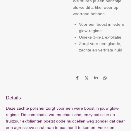
We sturen je een berichtje
als we dit artikel weer op
voorraad hebben.
Voor een boost in iedere
glow-regime
Unieke 3-in-1 exfoliatie
Zorgt voor een gladde,
zachte en verfriste huid
D
D
S
D
e
e
h
e
l
e
a
l
e
l
r
e
n
e
n
Details
Deze zachte polisher zorgt voor een ware boost in jouw glow-
regime. De combinatie van mechanische, enzymatische en
fruitzuur exfolianten poetst dode huidcellen weg zonder dat daar
een agressieve scrub aan te pas hoeft te komen. Voor een