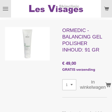
Ga
direct
naar
de
hoofdinhoud
ORMEDIC -
BALANCING GEL
POLISHER
INHOUD: 91 GR
€ 49,00
GRATIS verzending
In
winkelwagen