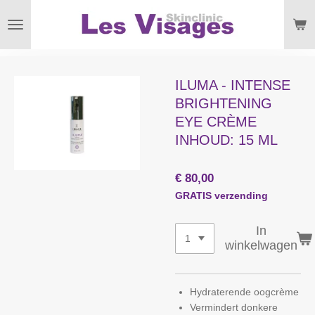
Ga
direct
naar
de
hoofdinhoud
ILUMA - INTENSE
BRIGHTENING
EYE CRÈME
INHOUD: 15 ML
€ 80,00
GRATIS verzending
In
winkelwagen
Hydraterende oogcrème
Vermindert donkere