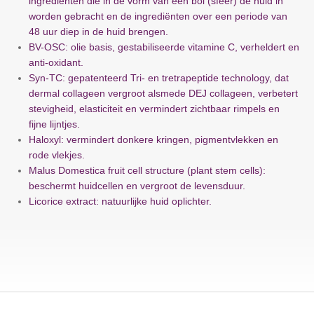
ingrediënten die in de vorm van een bol (sfeer) de huid in
worden gebracht en de ingrediënten over een periode van
48 uur diep in de huid brengen.
BV-OSC: olie basis, gestabiliseerde vitamine C, verheldert en
anti-oxidant.
Syn-TC: gepatenteerd Tri- en tretrapeptide technology, dat
dermal collageen vergroot alsmede DEJ collageen, verbetert
stevigheid, elasticiteit en vermindert zichtbaar rimpels en
fijne lijntjes.
Haloxyl: vermindert donkere kringen, pigmentvlekken en
rode vlekjes.
Malus Domestica fruit cell structure (plant stem cells):
beschermt huidcellen en vergroot de levensduur.
Licorice extract: natuurlijke huid oplichter.