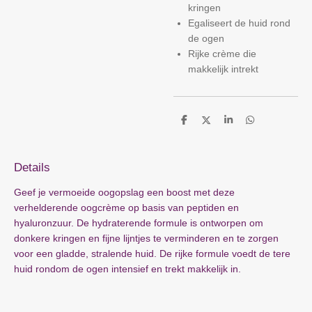
kringen
Egaliseert de huid rond
de ogen
Rijke crème die
makkelijk intrekt
D
D
S
D
e
e
h
e
l
e
a
l
e
l
r
e
n
e
n
Details
Geef je vermoeide oogopslag een boost met deze
verhelderende oogcrème op basis van peptiden en
hyaluronzuur. De hydraterende formule is ontworpen om
donkere kringen en fijne lijntjes te verminderen en te zorgen
voor een gladde, stralende huid. De rijke formule voedt de tere
huid rondom de ogen intensief en trekt makkelijk in.