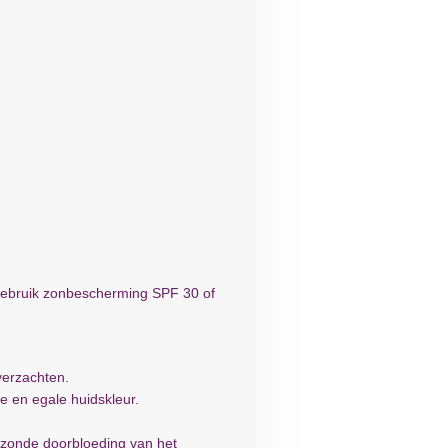
 Gebruik zonbescherming SPF 30 of
verzachten.
te en egale huidskleur.
gezonde doorbloeding van het