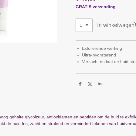
GRATIS verzending
In winkelwagen
Exfoliërende werking
Ultra-hydraterend
Verzacht en laat de huid str
D
D
S
e
e
h
l
e
a
e
l
r
n
e
hoog gehalte glycolzuur, antioxidanten en peptiden om de huid te exfo
kt de huid fris, zacht en stralend en vermindert tekenen van huidverou