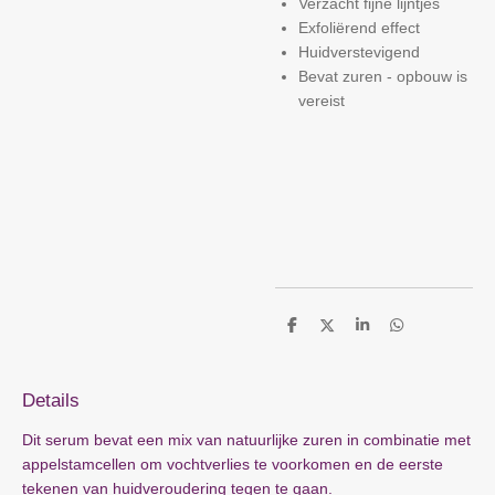
Verzacht fijne lijntjes
Exfoliërend effect
Huidverstevigend
Bevat zuren - opbouw is
vereist
D
D
S
D
e
e
h
e
l
e
a
l
e
l
r
e
n
e
n
Details
Dit serum bevat een mix van natuurlijke zuren in combinatie met
appelstamcellen om vochtverlies te voorkomen en de eerste
tekenen van huidveroudering tegen te gaan.