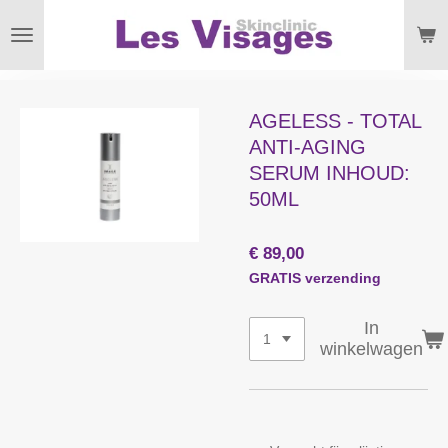
Ga
direct
naar
de
hoofdinhoud
AGELESS - TOTAL
ANTI-AGING
SERUM INHOUD:
50ML
€ 89,00
GRATIS verzending
In
winkelwagen