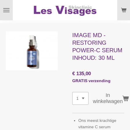
Ga
direct
naar
de
hoofdinhoud
IMAGE MD -
RESTORING
POWER-C SERUM
INHOUD: 30 ML
€ 135,00
GRATIS verzending
In
winkelwagen
Ons meest krachtige
vitamine C serum