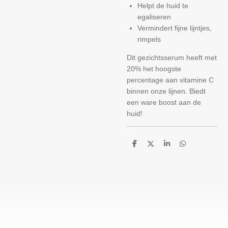
Helpt de huid te
egaliseren
Vermindert fijne lijntjes,
rimpels
Dit gezichtsserum heeft met
20% het hoogste
percentage aan vitamine C
binnen onze lijnen. Biedt
een ware boost aan de
huid!
D
D
S
D
e
e
h
e
l
e
a
l
e
l
r
e
n
e
n